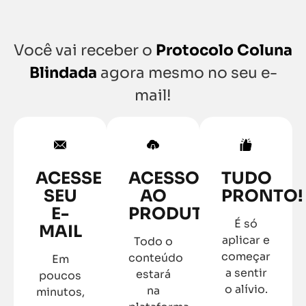
Você vai receber o
Protocolo Coluna
Blindada
agora mesmo no seu e-
mail!
ACESSE
ACESSO
TUDO
SEU
AO
PRONTO!
E-
PRODUTO
É só
MAIL
aplicar e
Todo o
começar
conteúdo
Em
a sentir
estará
poucos
o alívio.
na
minutos,