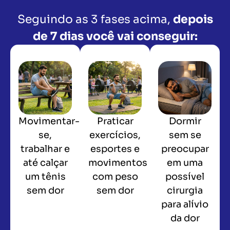
Seguindo as 3 fases acima,
depois
de 7 dias você vai conseguir:
Movimentar-
Praticar
Dormir
se,
exercícios,
sem se
trabalhar e
esportes e
preocupar
até calçar
movimentos
em uma
um tênis
com peso
possível
sem dor
sem dor
cirurgia
para alívio
da dor