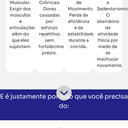
Muscular:
Crônicas:
de
e
Exigir dos
Dores
Movimento:
Sedentarismo
músculos
causadas
Perda da
O
e
por
eficiência
abandono
articulações
esforço
e da
da
além do
repetitivo
estabilidade
atividade
que eles
sem
durante a
física por
suportam.
fortalecimento
corrida.
medo de
prévio.
se
machucar
novamente.
E é justamente por isso que você precisa
do: