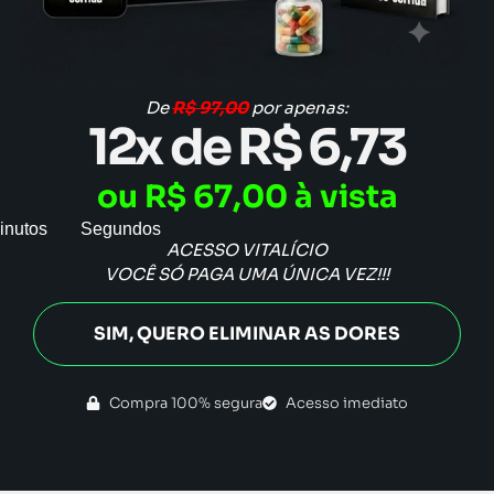
De
R$ 97,00
por apenas:
12x de R$ 6,73
ou R$ 67,00 à vista
inutos
Segundos
ACESSO VITALÍCIO
VOCÊ SÓ PAGA UMA ÚNICA VEZ!!!
SIM, QUERO ELIMINAR AS DORES
Compra 100% segura
Acesso imediato